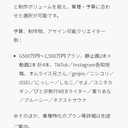
と制作ボリュームを揃え、業種・予算に合わ
せた選択が可能です。
予算、制作物、アサイン可能クリエイター
例：
G500万円～1,500万円プラン、静止画2本＋
動画2本 計4本、TikTok／Instagram告知投
稿、オムライス兄さん／ginjiro／ニシコリ／
ISSEI／にっしー／しなこ／せよ／コニタカ
ギン／ぴと＠旅行WEBライター／峯りあな
／ブルーシー／ネクストサウナ
※そのほか、業種特化のプラン等詳細は別途
ご案内。