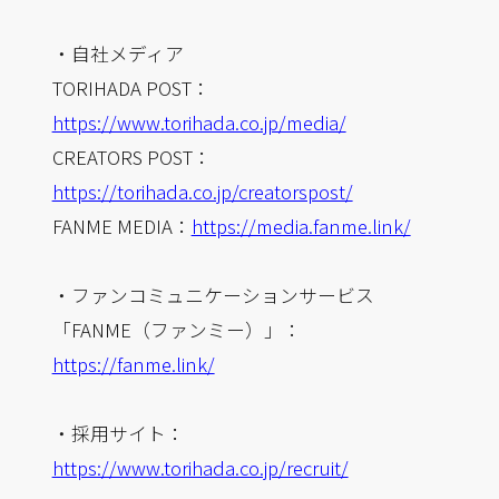
・自社メディア
TORIHADA POST：
https://www.torihada.co.jp/media/
CREATORS POST：
https://torihada.co.jp/creatorspost/
FANME MEDIA：
https://media.fanme.link/
・ファンコミュニケーションサービス
「FANME（ファンミー）」：
https://fanme.link/
・採用サイト：
https://www.torihada.co.jp/recruit/