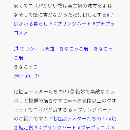
安くてコスパがいい物は全主婦の味方だよね
🥳そして壁に書かなかっただけ良しとする
#子
供がいる暮らし
#スプリングハート
#プチプラ
コスメ
♬ オリジナル楽曲 – きなこっこ🐔 – きなこっ
こ🐔
きなこっこ
@kiharu_07
化粧品テスターたちのPR◎ 絶妙で素敵なカラ
バリと抜群の描きやすさ👀✨お値段以上のクオ
リティでコスパが良すぎるスプリングハート
のご紹介です💄
#化粧品テスターたちのPR
#焼
き鮭定食
#スプリングハート
#プチプラコスメ