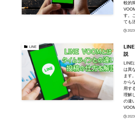
較的
VO
す。こ
ても
202
LI
LINE
説
LIN
は異
ます
からな
用す
理解し
の違
VO
202