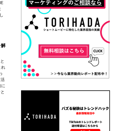
E
ま
し
を解
ンと
まれ
わ
て活
前に
ンと