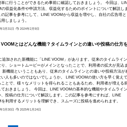
簡単に行うことができるため事前に確認しておきましょう。 今回は、LIN
OMの収益化条件や申請方法、収益化するためのポイントについて解説し
の記事を参考にして、LINE VOOMから収益を増やし、自社の広告塔と
活用しましょう。
3年3月31日
2024年2月9日
NE VOOMとはどんな機能？タイムラインとの違いや投稿の仕方
Eに追加された新機能に「LINE VOOM」があります。従来のタイムライ
なり、ショートムービーがメインとなったことで、利用者の拡大が見込
。 新機能ということもあり、従来のタイムラインとの違いや投稿方法が
い人も多いのではないでしょうか。 LINE VOOMの使い方を早く覚え
ることで、様々なメリットを得られることもあるため、利用者が増える
ておきましょう。 今回は、LINE VOOMの基本的な機能やタイムライ
い、投稿の仕方について解説します。この記事を参考にすれば、LINE
OMを利用するメリットを理解でき、スムーズに投稿を進められます。
3年3月30日
2025年1月24日