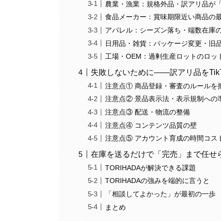
農業・漁業：規格外品・訳アリ品が
食品メーカー：賞味期限近い商品の
アパレル：シーズン落ち・端数在庫
日用品・雑貨：パッケージ変更・旧
工場・OEM：過剰生産ロットのロッ
失敗しないために——訳アリ品をTikT
注意点① 商品登録・審査のルールを
注意点② 景品表示法・表示規制への
注意点③ 配送・物流の整備
注意点④ コンテンツ品質の壁
注意点⑤ アカウント育成の時間コス
在庫を送るだけで「完売」まで任せら
TORIHADAが解決できる課題
TORIHADAの強みを端的に言うと
「相談してよかった」が最初の一歩
まとめ