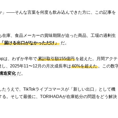
か」——そんな言葉を何度も飲み込んできた方に、この記事を
ち在庫、食品メーカーの賞味期限が迫った商品、工場の過剰生
「届ける出口がなかっただけ」
だ。
hopは、わずか半年で
累計取引額155億円
を超えた。月間アクテ
達し、2025年11〜12月の月次成長率は
60%を超えた
。この数
構造変化
だ。
たうえで、TikTokライブコマースが「新しい出口」として機
る。そして最後に、TORIHADAが在庫処分の問題をどう解決