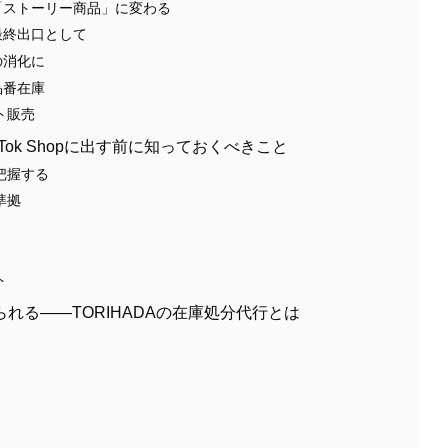
「ストーリー商品」に変わる
最終出口として
の消化に
品番在庫
ト販売
ok Shopに出す前に知っておくべきこと
把握する
準拠
ト
れる——TORIHADAの在庫処分代行とは