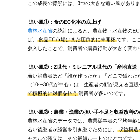
この成長の背景には、3つの大きな追い風があり
追い風①：食のEC化率の底上げ
農林水産省
の統計によると、農産物・水産物のE
ば、
食品EC市場はまだ圧倒的に未開拓
です。ここ
参入したことで、消費者の購買行動が大きく変わ
追い風②：Z世代・ミレニアル世代の「産地直送
若い消費者ほど「誰が作ったか」「どこで獲れたか
（10〜30代が中心）は、生産者の顔が見える直
て積極的に対価を払う
消費者が多いのです。
追い風③：農業・漁業の担い手不足と収益改善の
農林水産省のデータでは、農業従事者の平均年齢
若い後継者が経営を引き継ぐためには、
収益構造
ャネルの確立は、その最短ルートのひとつです。