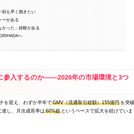
一刻も早く捌きたい
ャーがある
なかった」経験がある
RIHADAへ
opに参入するのか——2026年の市場環境と3つ
ローンチを迎え、わずか半年で
GMV（流通取引総額）155億円
を突
に達し、月次成長率は
60%超
というペースで拡大を続けていま