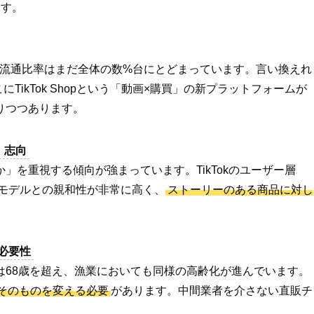
ます。
C流通比率はまだ全体の数%台にとどまっています。言い換えれ
にTikTok Shopという「動画×購買」の新プラットフォームが
りつつあります。
」志向
」を重視する傾向が強まっています。TikTokのユーザー層
販モデルとの親和性が非常に高く、
ストーリーのある商品に対し
必要性
は68歳を超え、漁業においても同様の高齢化が進んでいます。
そのものを変える必要
があります。中間業者を介さない直販チ