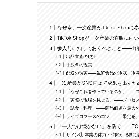
なぜ今、一次産業がTikTok Sho
TikTok Shopが一次産業の直販に
参入前に知っておくべきこと——出
出品審査の現実
手数料の現実
配送の現実——生鮮食品の冷蔵・冷
一次産業がSNS直販で成果を出すた
「なぜこれを作っているのか」——
「実際の現場を見せる」——プロセ
「試食・料理」——商品価値を最大
ライブコマースのコツ——「限定感
「一人では続かない」を防ぐ——TOR
サイン① 本業の体力・時間が限界に